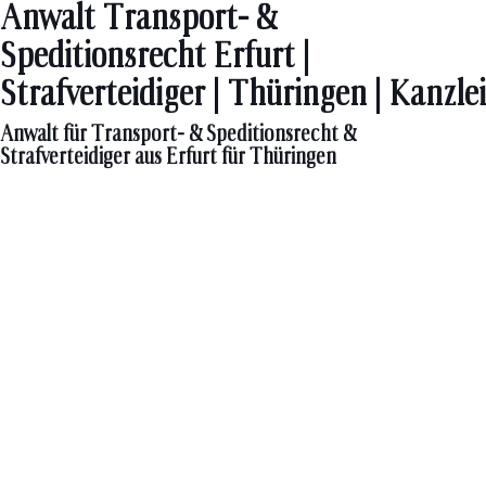
Anwalt Transport- &
Speditionsrecht Erfurt |
Strafverteidiger | Thüringen | Kanzlei
Anwalt für Transport- & Speditionsrecht &
Strafverteidiger aus Erfurt für Thüringen
Das Transport- und Speditionsrecht ist ein komplexes
Rechtsgebiet, das sowohl nationale als auch internationale
Transporte und Logistikprozesse umfasst. Bei rechtlichen
Fragen und Streitigkeiten in diesem Bereich ist es unerlässlich,
einen erfahrenen Fachanwalt für Transport- und
Speditionsrecht
an Ihrer Seite zu haben. Herr Dr. Rudolf Hahn,
PhD. steht Ihnen mit umfassender Expertise und langjähriger
Erfahrung als
Fachanwalt zur Verfügung
, um Sie in allen
Belangen des Transport- und Speditionsrechts kompetent zu
unterstützen.
Warum einen erfahrenen Fachanwalt für Transport-